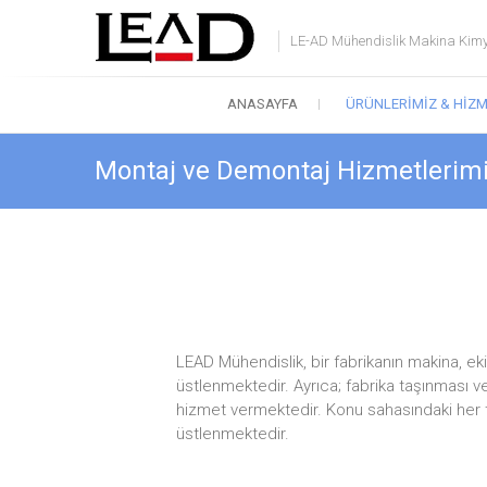
Skip
to
LE-AD Mühendislik Makina Kimya 
content
ANASAYFA
ÜRÜNLERIMIZ & HIZM
Montaj ve Demontaj Hizmetlerim
LEAD Mühendislik, bir fabrikanın makina, eki
üstlenmektedir. Ayrıca; fabrika taşınması v
hizmet vermektedir. Konu sahasındaki her t
üstlenmektedir.