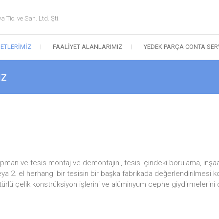
Tic. ve San. Ltd. Şti.
ETLERIMIZ
FAALIYET ALANLARIMIZ
YEDEK PARÇA CONTA SER
iz
pman ve tesis montaj ve demontajını, tesis içindeki borulama, inşaat,
eya 2. el herhangi bir tesisin bir başka fabrikada değerlendirilmesi
ürlü çelik konstrüksiyon işlerini ve alüminyum cephe giydirmelerini