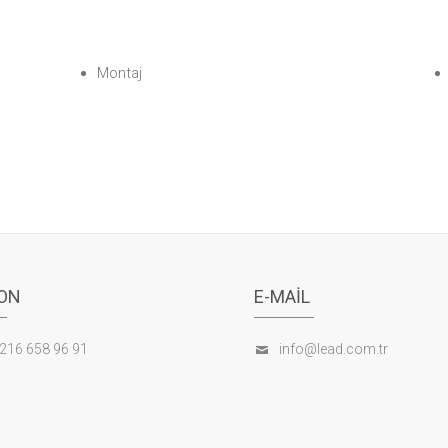
Montaj
ON
E-MAIL
216 658 96 91
info@lead.com.tr