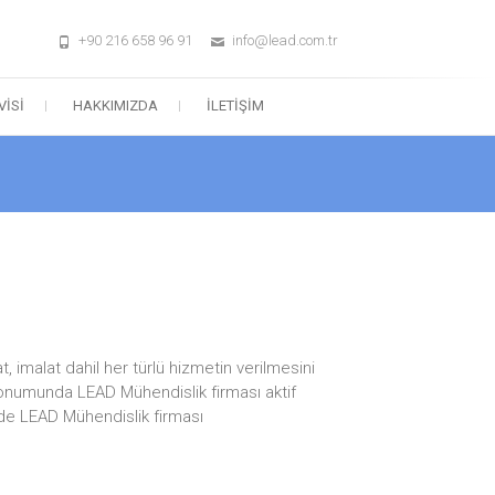
+90 216 658 96 91
info@lead.com.tr
VISI
HAKKIMIZDA
İLETIŞIM
 imalat dahil her türlü hizmetin verilmesini
 konumunda LEAD Mühendislik firması aktif
 de LEAD Mühendislik firması